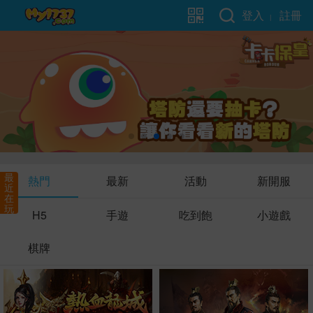
登入
註冊
|
卡卡保皇
最
熱門
最新
活動
新開服
近
在
玩
H5
手遊
吃到飽
小遊戲
棋牌