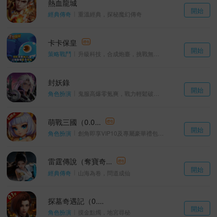
熱血龍城
台,登入馬
開始
上玩,免
經典傳奇
重溫經典，探秘魔幻傳奇
費,H5
H5遊戲平
卡卡保皇
禮包
台,登入馬
開始
上玩,免
策略戰鬥
升級科技，合成炮臺，挑戰無盡關卡！
費,H5
H5遊戲平
封妖錄
台,登入馬
開始
上玩,免
角色扮演
鬼服高爆零氪爽，戰力輕鬆破億，上線就霸榜的國風仙俠手遊！
費,H5
H5遊戲平
萌戰三國（0.0...
禮包
台,登入馬
開始
上玩,免
角色扮演
創角即享VIP10及專屬豪華禮包，特權一步到位
費,H5
H5遊戲平
雷霆傳說（奪寶奇...
禮包
台,登入馬
開始
上玩,免
經典傳奇
山海為卷，問道成仙
費,H5
H5遊戲平
探墓奇遇記（0....
台,登入馬
開始
上玩,免
角色扮演
摸金點燭，地宮尋秘