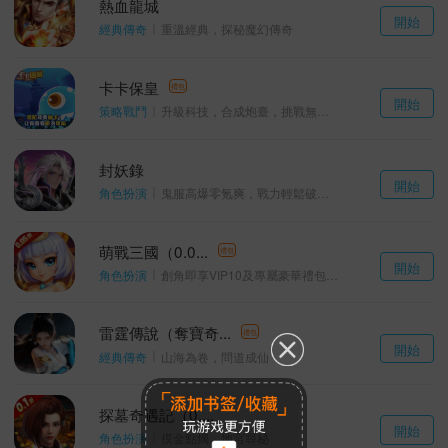
熱血龍城
台,登入馬
開始
上玩,免
經典傳奇
重溫經典，探秘魔幻傳奇
費,H5
H5遊戲平
卡卡保皇
禮包
台,登入馬
開始
上玩,免
策略戰鬥
升級科技，合成炮臺，挑戰無盡關卡！
費,H5
H5遊戲平
封妖錄
台,登入馬
開始
上玩,免
角色扮演
鬼服高爆零氪爽，戰力輕鬆破億，上線就霸榜的國風仙俠手遊！
費,H5
H5遊戲平
萌戰三國（0.0...
禮包
台,登入馬
開始
上玩,免
角色扮演
創角即享VIP10及專屬豪華禮包，特權一步到位
費,H5
H5遊戲平
雷霆傳說（奪寶奇...
禮包
台,登入馬
開始
上玩,免
經典傳奇
山海為卷，問道成仙
費,H5
H5遊戲平
探墓奇遇記（0....
台,登入馬
開始
上玩,免
角色扮演
摸金點燭，地宮尋秘