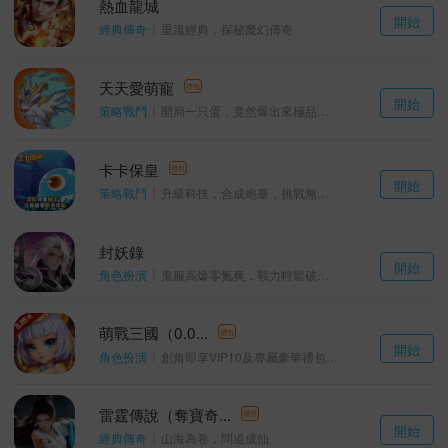
熱血龍城
台,登入馬
開始
上玩,免
經典傳奇
重溫經典，探秘魔幻傳奇
費,H5
H5遊戲平
天天愛萌寵
禮包
台,登入馬
開始
上玩,免
策略戰鬥
開局一只蛋，竟然爆出來極品寵物！！！
費,H5
H5遊戲平
卡卡保皇
禮包
台,登入馬
開始
上玩,免
策略戰鬥
升級科技，合成炮臺，挑戰無盡關卡！
費,H5
H5遊戲平
封妖錄
台,登入馬
開始
上玩,免
角色扮演
鬼服高爆零氪爽，戰力輕鬆破億，上線就霸榜的國風仙俠手遊！
費,H5
H5遊戲平
萌戰三國（0.0...
禮包
台,登入馬
開始
上玩,免
角色扮演
創角即享VIP10及專屬豪華禮包，特權一步到位
費,H5
H5遊戲平
雷霆傳說（奪寶奇...
禮包
台,登入馬
開始
上玩,免
經典傳奇
山海為卷，問道成仙