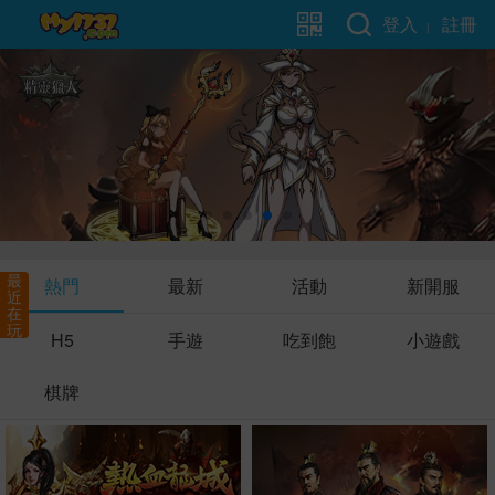
登入
註冊
|
精靈獵人
最
熱門
最新
活動
新開服
近
在
玩
H5
手遊
吃到飽
小遊戲
棋牌